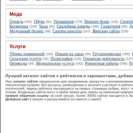
Мода
Одежда
Обувь
Украшения
Нижнее белье
Cпорти
(362)
(92)
(178)
(128)
Косметика
Часы
Свадебные наряды
Галантерея
Д
(229)
(83)
(106)
(66)
Модельный бизнес
Cалоны красоты
Женские сайты
(66)
(167)
(239)
Услуги
Уборка помещений
Пошив на заказ
Грузоперевозки
(105)
(84)
(455)
Складские услуги
Полиграфия
Охранная деятельность
(26)
(126)
(12
Переводы
Медицинские услуги
Ремонтные работы
Р
(84)
(542)
(546)
Лучший каталог сайтов с рейтингом и скриншотами, добави
Наш
каталог сайтов
предназначен для продвижения, раскрутки и рекламирования
тематические рубрики. Все ресурсы, размещённые в каталоге участвуют в рейтинг
посетителей, лидеры рейтинга находящиеся на первых страницах рубрик, могут 
основе. Владельцы сайтов могут в любое время дать заявку на изменение информ
прямую обратную ссылку
на свой ресурс. Более 30000 сайтов находится в б
Добавьте сайт
в каталог и раскручивайте его вместе с нами!!!