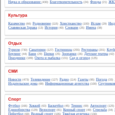
Наука и образование
Благотворительность
Фонды
ЖК
(430)
(24)
(21)
Культура
Казачество
Родноверие
Христианство
Ислам
Инд
(66)
(115)
(100)
(29)
Славянская Здрава
История
Словари
Имена
(13)
(40)
(25)
(38)
Отдых
Туризм
Санатории
Гостиницы
Рестораны
Клуб
(730)
(127)
(255)
(201)
Боулинг
Бани
Цирки
Зоопарки
Детские театры
(44)
(29)
(25)
(26)
(42
Праздники
Охота и рыбалка
Сад и огород
(189)
(131)
(125)
СМИ
Новости
Телевидение
Радио
Газеты
Погода
(473)
(127)
(114)
(95)
(33)
Издательские дома
Информационные агентства
Спутников
(68)
(100)
Спорт
Футбол
Хоккей
Баскетбол
Теннис
Автоспорт
(166)
(63)
(45)
(69)
(125
Единоборства
Велоспорт
Конный спорт
Стрельба
(129)
(81)
(49)
(34)
Пейнтбол
Водный спорт
Тяжёлая атлетика
(69)
(105)
(130)