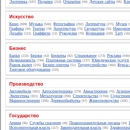
Эзотерика
Подарки
Открытки
Детские сайты
Кл
(187)
(210)
(44)
(95)
Искусство
Кино
Музыка
Фотографии
Литература
Музеи
(699)
(546)
(292)
(271)
Графика
Театры
Архитектура
Скульптура
Народное
(44)
(78)
(73)
(33)
Дизайн
Граффити
Рукоделие
Кулинария
Тату
(121)
(12)
(76)
(165)
(16
Бизнес
Банки
Биржи
Брокеры
Страхование
Реклама
(210)
(42)
(92)
(173)
(540
Недвижимость
Платежные системы
Юридические услуги
(744)
(137)
Рынок валют
Бизнес-центры
Трудоустройство
Курсы 
(215)
(51)
(360)
Торговое оборудование
(115)
Производство
Автомобили
Автоспецтехника
Авиастроение
Агропр
(991)
(279)
(70)
Энергетика
Металлургия
Строительство
Судострое
(321)
(256)
(1704)
Машиностроение
Деревообработка
Животноводство
(256)
(97)
(165)
Государство
Армия
Службы спасения
Правоохранительные органы
(96)
(49)
(94)
Исполнительная власть
Законодательная власть
Здравоохр
(117)
(95)