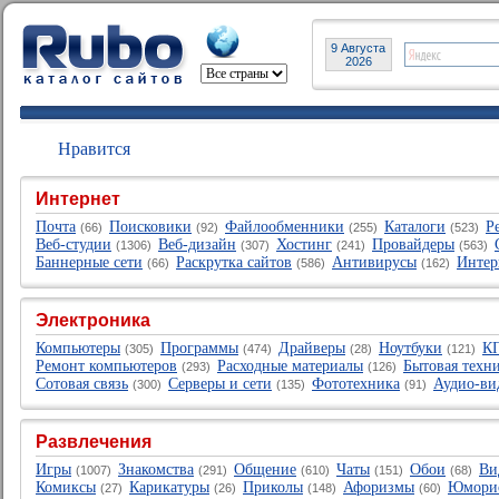
9 Августа
2026
Нравится
Интернет
Почта
Поисковики
Файлообменники
Каталоги
Р
(66)
(92)
(255)
(523)
Веб-студии
Веб-дизайн
Хостинг
Провайдеры
(1306)
(307)
(241)
(563)
Баннерные сети
Раскрутка сайтов
Антивирусы
Интер
(66)
(586)
(162)
Электроника
Компьютеры
Программы
Драйверы
Ноутбуки
К
(305)
(474)
(28)
(121)
Ремонт компьютеров
Расходные материалы
Бытовая техн
(293)
(126)
Сотовая связь
Серверы и сети
Фототехника
Аудио-ви
(300)
(135)
(91)
Развлечения
Игры
Знакомства
Общение
Чаты
Обои
Ви
(1007)
(291)
(610)
(151)
(68)
Комиксы
Карикатуры
Приколы
Афоризмы
Юмори
(27)
(26)
(148)
(60)