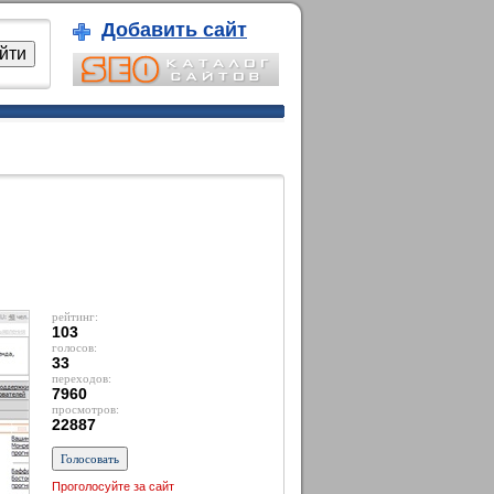
Добавить сайт
рейтинг:
103
голосов:
33
переходов:
7960
просмотров:
22887
Проголосуйте за сайт