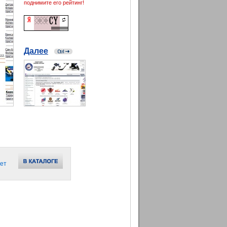
поднимите его рейтинг!
Далее
ет