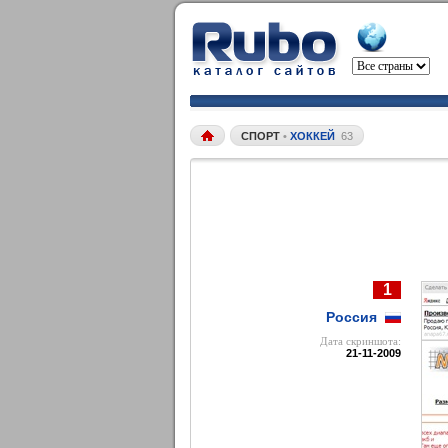
СПОРТ
•
ХОККЕЙ
63
1
Россия
Дата cкриншота:
21-11-2009