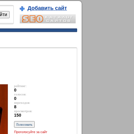
Добавить сайт
рейтинг:
0
голосов:
0
переходов:
8
просмотров:
150
Проголосуйте за сайт