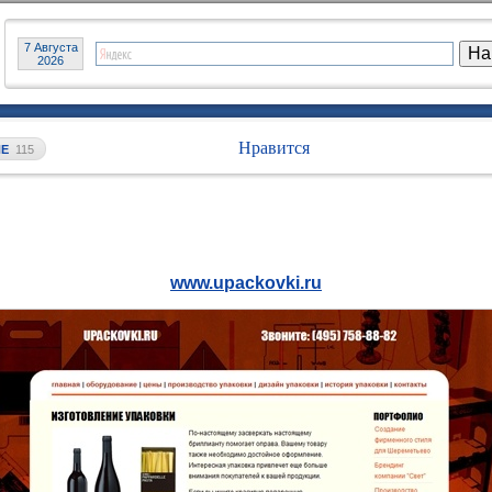
7 Августа
2026
Нравится
ИЕ
115
www.upackovki.ru