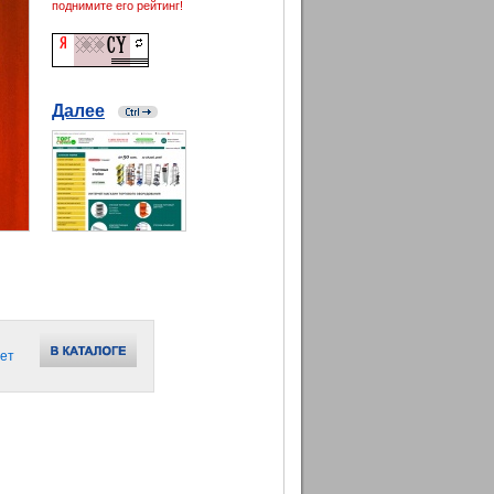
поднимите его рейтинг!
Далее
ет