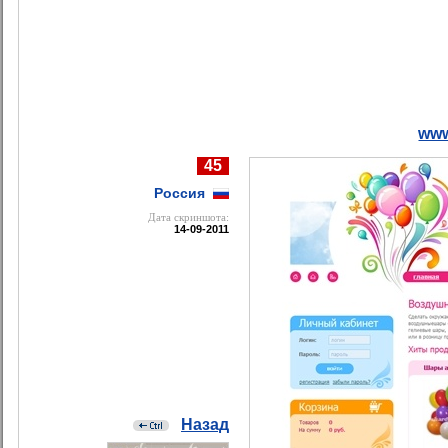
www
45
Россия
Дата cкриншота:
14-09-2011
Назад