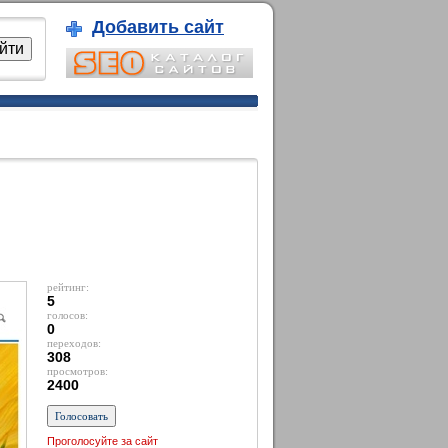
Добавить сайт
рейтинг:
5
голосов:
0
переходов:
308
просмотров:
2400
Проголосуйте за сайт