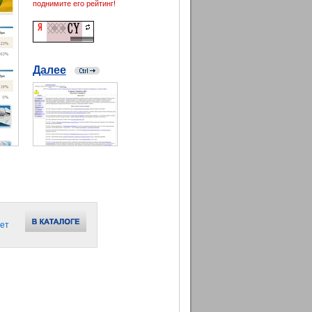
поднимите его рейтинг!
Далее
ет