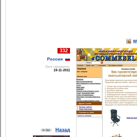
w
332
Россия
Дата cкриншота:
19-11-2011
Назад