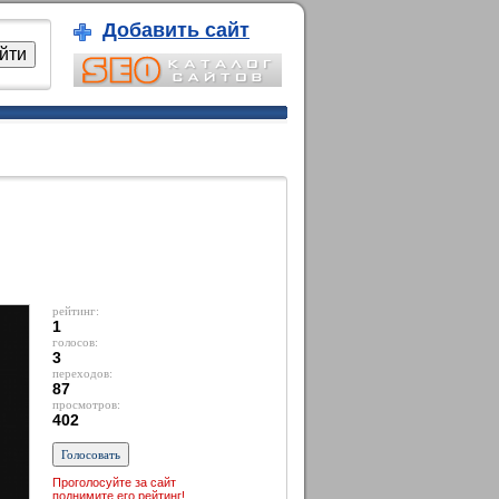
Добавить сайт
рейтинг:
1
голосов:
3
переходов:
87
просмотров:
402
Проголосуйте за сайт
поднимите его рейтинг!