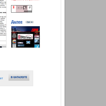
Далее
ет