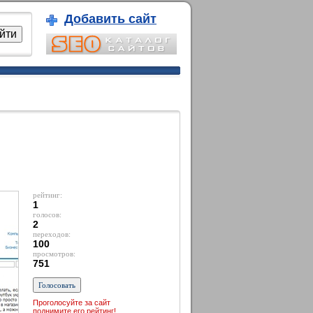
Добавить сайт
рейтинг:
1
голосов:
2
переходов:
100
просмотров:
751
Проголосуйте за сайт
поднимите его рейтинг!