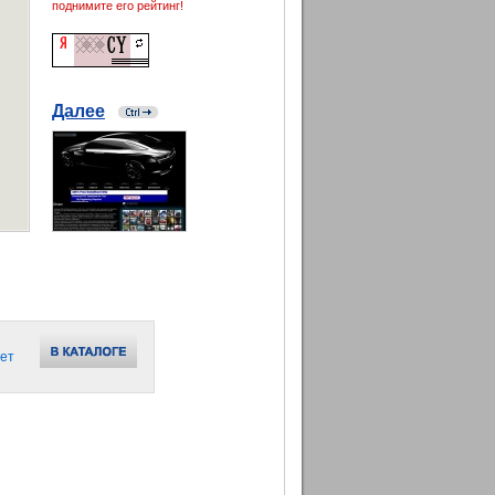
поднимите его рейтинг!
Далее
ет