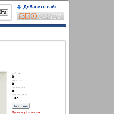
Добавить сайт
рейтинг:
0
голосов:
0
переходов:
0
просмотров:
137
Проголосуйте за сайт