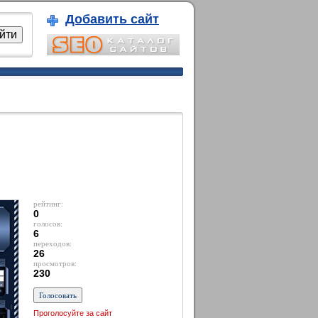
Добавить сайт
рейтинг:
0
голосов:
6
переходов:
26
просмотров:
230
Проголосуйте за сайт