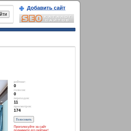
Добавить сайт
рейтинг:
0
голосов:
0
переходов:
11
просмотров:
174
Проголосуйте за сайт
поднимите его рейтинг!