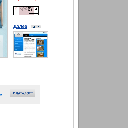
Далее
ет