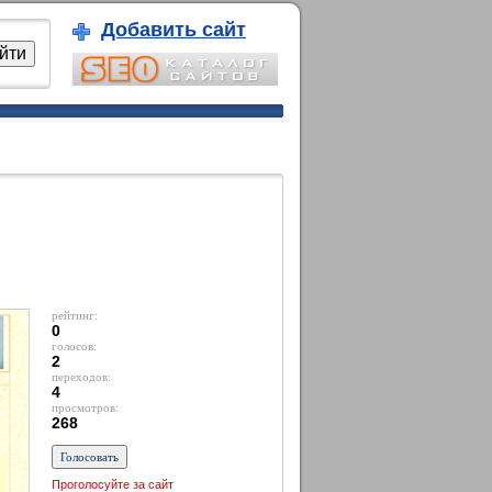
Добавить сайт
рейтинг:
0
голосов:
2
переходов:
4
просмотров:
268
Проголосуйте за сайт