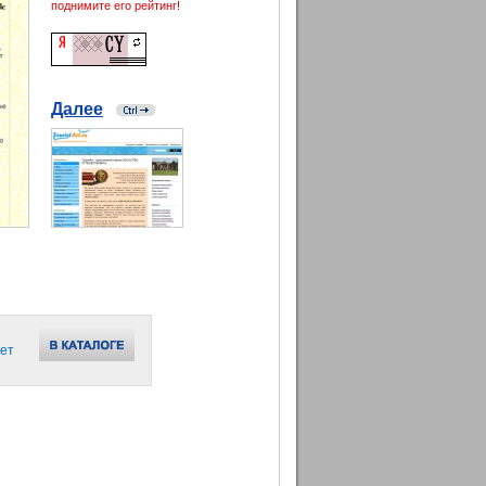
поднимите его рейтинг!
Далее
ет