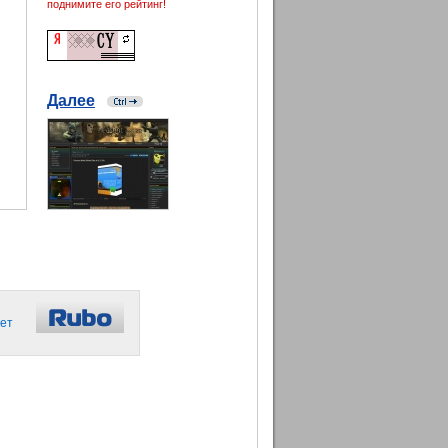
поднимите его рейтинг!
Далее
ет