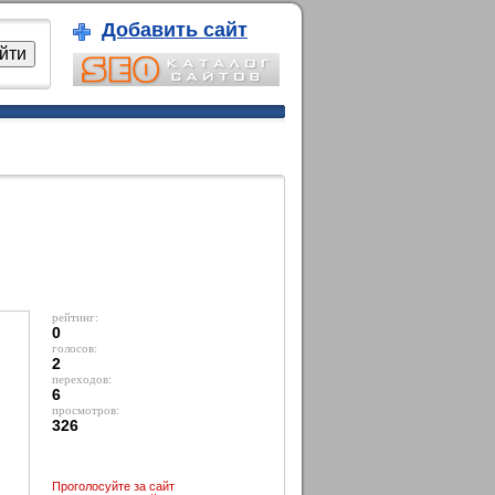
Добавить сайт
рейтинг:
0
голосов:
2
переходов:
6
просмотров:
326
Проголосуйте за сайт