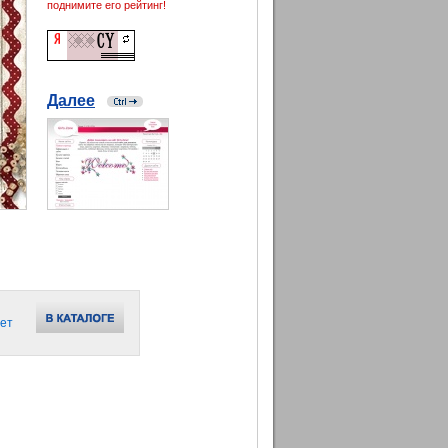
поднимите его рейтинг!
Далее
ет