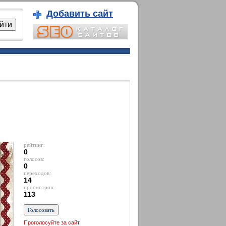
Добавить сайт
рейтинг:
0
голосов:
0
переходов:
14
просмотров:
113
Проголосуйте за сайт