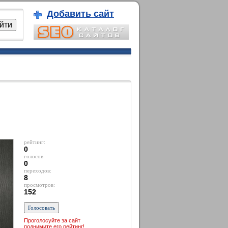
Добавить сайт
рейтинг:
0
голосов:
0
переходов:
8
просмотров:
152
Проголосуйте за сайт
поднимите его рейтинг!