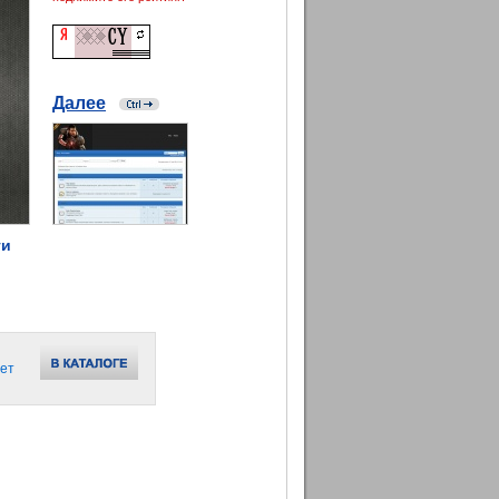
Далее
ти
ет