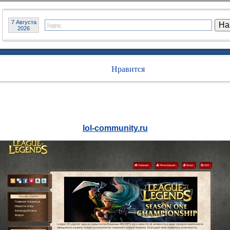
7 Августа
2026
Нравится
lol-community.ru