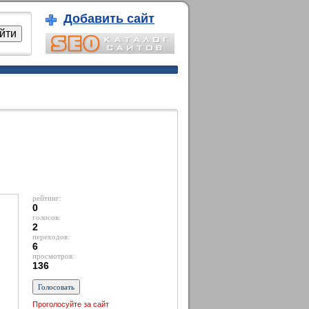
Добавить сайт
рейтинг:
0
голосов:
2
переходов:
6
просмотров:
136
Проголосуйте за сайт