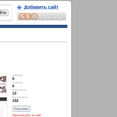
Добавить сайт
рейтинг:
0
голосов:
0
переходов:
13
просмотров:
152
Проголосуйте за сайт