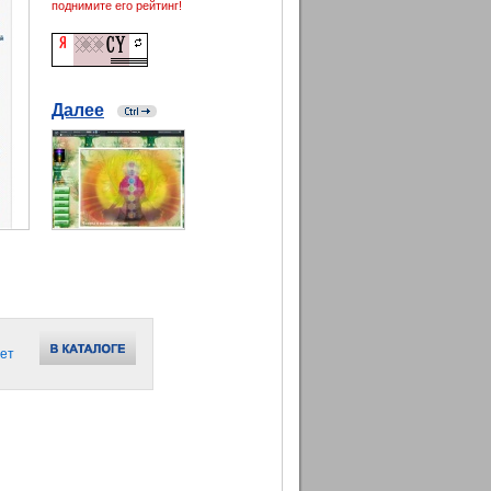
поднимите его рейтинг!
Далее
ет