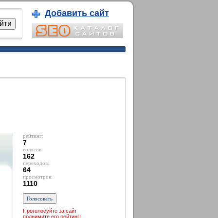
Добавить сайт
рейтинг:
7
голосов:
162
переходов:
64
просмотров:
1110
Проголосуйте за сайт
поднимите его рейтинг!