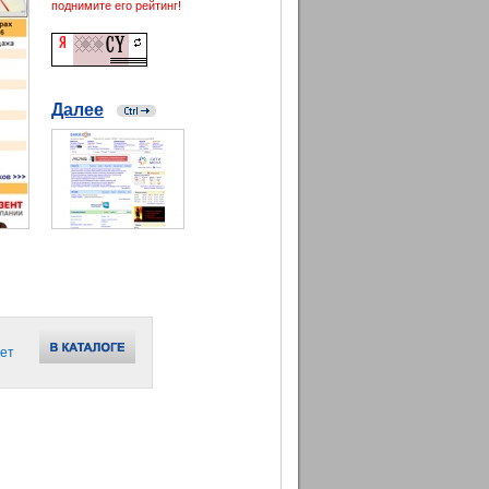
поднимите его рейтинг!
Далее
ет