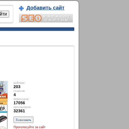
Добавить сайт
рейтинг:
203
голосов:
4
переходов:
17056
просмотров:
32361
Проголосуйте за сайт