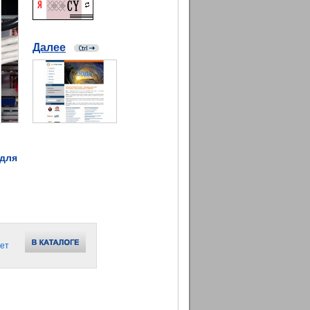
Далее
 для
ет