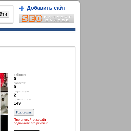
Добавить сайт
рейтинг:
0
голосов:
0
переходов:
2
просмотров:
149
Проголосуйте за сайт
поднимите его рейтинг!