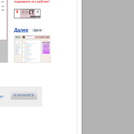
поднимите его рейтинг!
Далее
ет