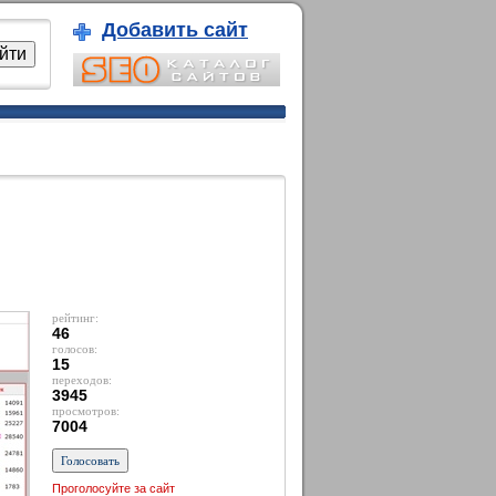
Добавить сайт
рейтинг:
46
голосов:
15
переходов:
3945
просмотров:
7004
Проголосуйте за сайт