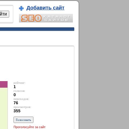
Добавить сайт
рейтинг:
1
голосов:
0
переходов:
76
просмотров:
355
Проголосуйте за сайт