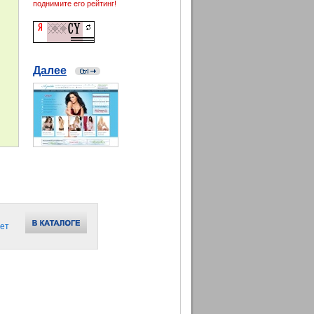
поднимите его рейтинг!
Далее
ет