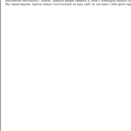
абсолютно бесплатно? Значит, пришло время заявить о себе с помощью нашего кат
Мы гарантируем: приток новых посетителей на ваш сайт не заставит себя долго жд