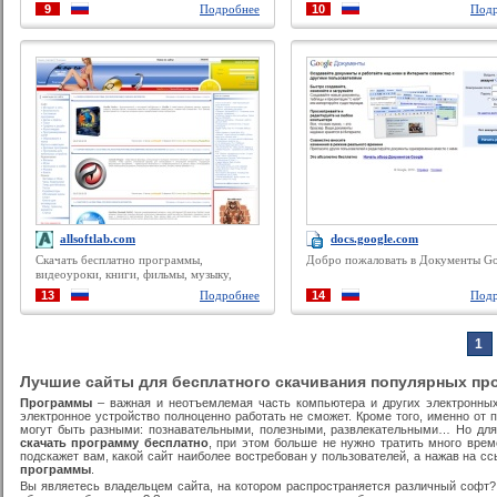
для компьютера для windows 7, 8, 
9
Подробнее
10
Подр
скачать бесплатно, без регистрации
allsoftlab.com
docs.google.com
Скачать бесплатно программы,
Добро пожаловать в Документы Go
видеоуроки, книги, фильмы, музыку,
темы для Windows
13
Подробнее
14
Подр
1
Лучшие сайты для бесплатного скачивания популярных пр
Программы
– важная и неотъемлемая часть компьютера и других электронных
электронное устройство полноценно работать не сможет. Кроме того, именно от
могут быть разными: познавательными, полезными, развлекательными… Но для 
скачать программу бесплатно
, при этом больше не нужно тратить много врем
подскажет вам, какой сайт наиболее востребован у пользователей, а нажав на с
программы
.
Вы являетесь владельцем сайта, на котором распространяется различный софт