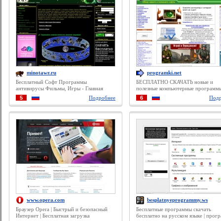
minotawr.ru
programki.net
Бесплатный Софт Программы
БЕСПЛАТНО СКАЧАТЬ новые и
антивирусы Фильмы, Игры - Главная
полезные компьютерные программ
страница
игры
5
Подробнее
6
Подр
www.opera.com
besplatnyeprogrammy.ws
Браузер Opera | Быстрый и безопасный
Бесплатные программы скачать
Интернет | Бесплатная загрузка
бесплатно на русском языке | прог