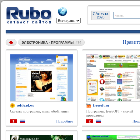
7 Августа
2026
Нравит
ЭЛЕКТРОНИКА
•
ПРОГРАММЫ
474
softload.ws
freesoft.ru
Скачать программы, игры, обой, книги
Программы. freeSOFT - скачай
программы.
1
Подробнее
2
Подр