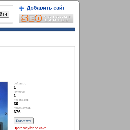
Добавить сайт
рейтинг:
1
голосов:
1
переходов:
30
просмотров:
676
Проголосуйте за сайт