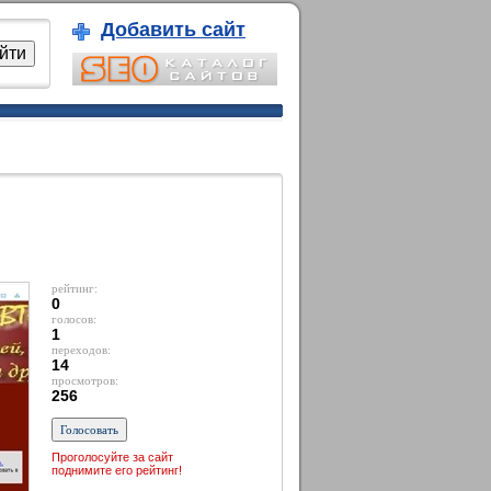
Добавить сайт
рейтинг:
0
голосов:
1
переходов:
14
просмотров:
256
Проголосуйте за сайт
поднимите его рейтинг!