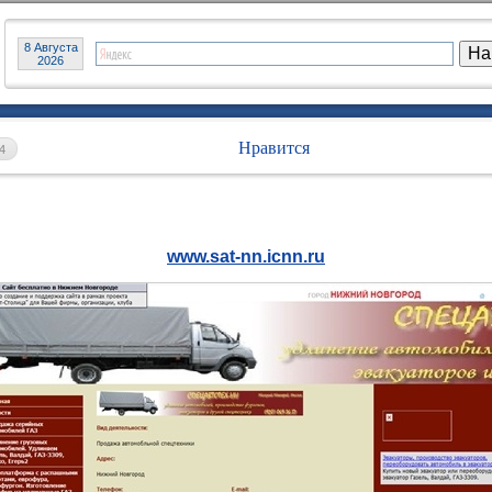
8 Августа
2026
Нравится
4
www.sat-nn.icnn.ru