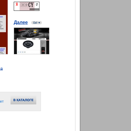
Далее
ой
ет