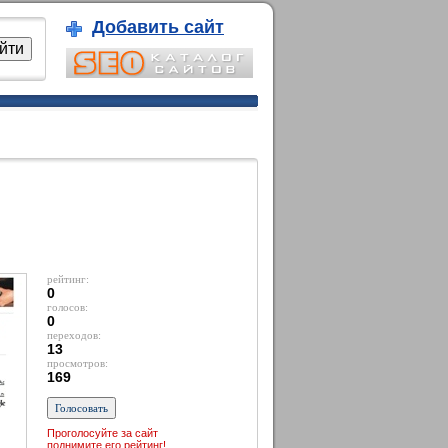
Добавить сайт
рейтинг:
0
голосов:
0
переходов:
13
просмотров:
169
Проголосуйте за сайт
поднимите его рейтинг!