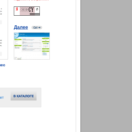
Далее
нес
ет