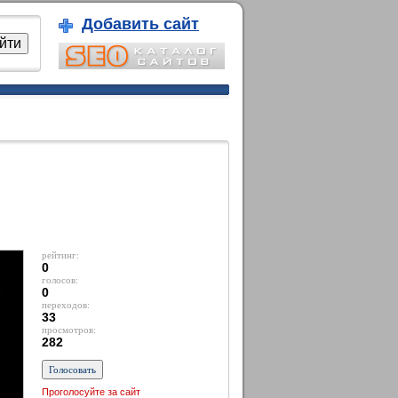
Добавить сайт
рейтинг:
0
голосов:
0
переходов:
33
просмотров:
282
Проголосуйте за сайт