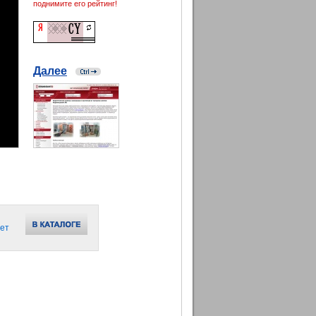
поднимите его рейтинг!
Далее
ет