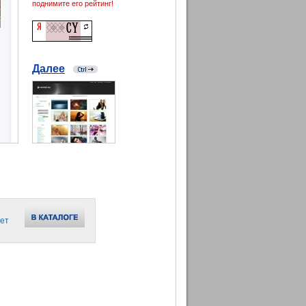
поднимите его рейтинг!
Далее
ет