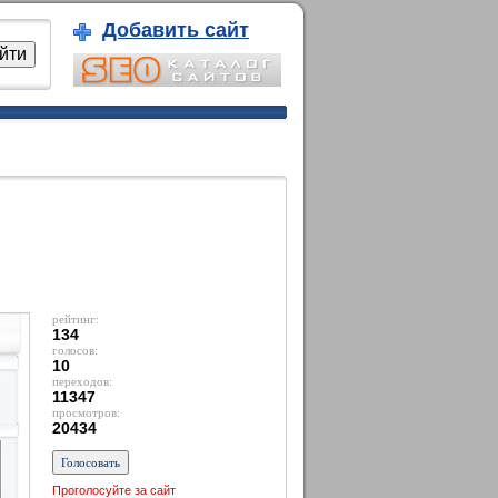
Добавить сайт
рейтинг:
134
голосов:
10
переходов:
11347
просмотров:
20434
Проголосуйте за сайт