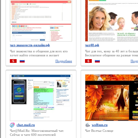
чат-знакомств-онлайн.рф
чат40.рф
Чат знакомства и общения для всех кто
Чат для тех, кому за 40 лет и больш
хочет найти отношения и желает
Бесплатное общение на разные тем
познакомиться онлайн. В нашем
знакомство пользователей от 40 лет
5
Подробнее
6
Подр
текстовом чате парни и девушки
нашем чате.
общаются и знакомятся бесплатно и без
регистрации.
chat.mail.ru
wolfsun.ru
Чат@Mail.Ru: Многокомнатный чат.
Чат Волчье Солнце
Сейчас в чате 600 посетителей