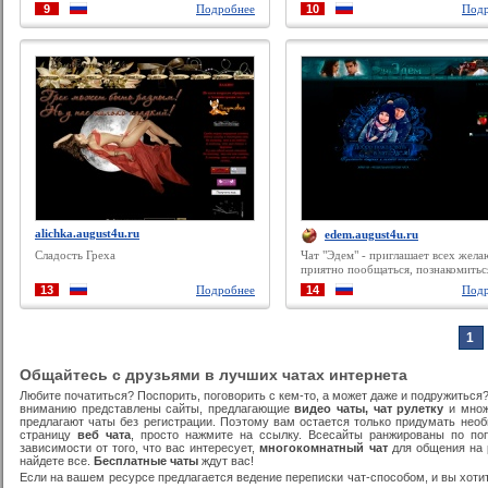
9
Подробнее
10
Подр
alichka.august4u.ru
edem.august4u.ru
Сладость Греха
Чат "Эдем" - приглашает всех жел
приятно пообщаться, познакомитьс
новыми людьми, найти друзей, вст
13
Подробнее
14
Подр
свою любовь!
1
Общайтесь с друзьями в лучших чатах интернета
Любите початиться? Поспорить, поговорить с кем-то, а может даже и подружиться?
вниманию представлены сайты, предлагающие
видео чаты, чат рулетку
и множе
предлагают чаты без регистрации. Поэтому вам остается только придумать нео
страницу
веб чата
, просто нажмите на ссылку. Всесайты ранжированы по по
зависимости от того, что вас интересует,
многокомнатный чат
для общения на р
найдете все.
Бесплатные чаты
ждут вас!
Если на вашем ресурсе предлагается ведение переписки чат-способом, и вы хоти