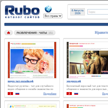
8 Августа
2026
Нравит
РАЗВЛЕЧЕНИЯ
•
ЧАТЫ
151
видео-чат-онлайн.рф
эродром.рф
Видеочат рулетка - чат для случайного
Бесплатный взрослый чат для текст
видео общения и онлайн знакомства по
общения и знакомств для взрослых 
вебкамере бесплатно.
заходите без регистрации и анони
1
Подробнее
2
Подр
но если хотите внимания и знакомст
лучше зарегистрироваться, чтобы 
знали под выбранным «псевдонимо