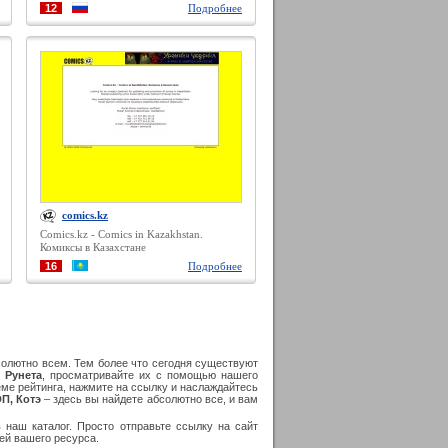
12
Подробнее
comics.kz
Comics.kz - Comics in Kazakhstan.
Комиксы в Казахстане
16
Подробнее
солютно всем. Тем более что сегодня существуют
 Рунета
, просматривайте их с помощью нашего
ме рейтинга, нажмите на ссылку и наслаждайтесь
ЭП, Котэ
– здесь вы найдете абсолютно все, и вам
 наш каталог. Просто отправьте ссылку на сайт
ей вашего ресурса.