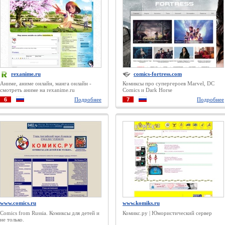
rexanime.ru
comics-fortress.com
Аниме, аниме онлайн, манга онлайн -
Комиксы про супергероев Marvel, DC
смотреть аниме на rexanime.ru
Comics и Dark Horse
6
Подробнее
7
Подробнее
www.comics.ru
www.komiks.ru
Comics from Russia. Комиксы для детей и
Комикс.ру | Юмористический сервер
не только.