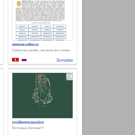
simpsoni-online.ru
Симпсоны онлайн, смотреть все сезоны
8
Подробнее
grechkapost.narod.ru
Почтальон Гречкин!!!