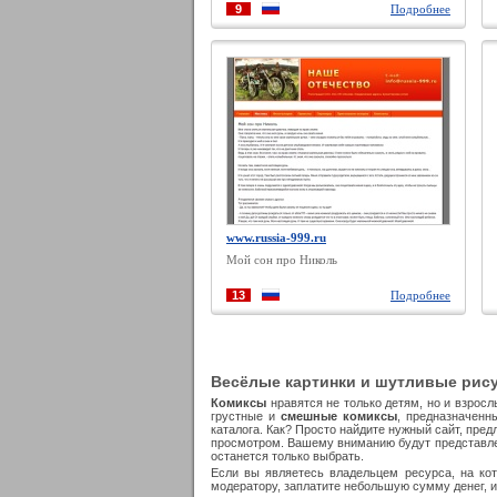
КОМИКС-РЕСУРСОВ
9
Подробнее
www.russia-999.ru
Мой сон про Николь
13
Подробнее
Весёлые картинки и шутливые рису
Комиксы
нравятся не только детям, но и взрос
грустные и
смешные комиксы
, предназначенн
каталога. Как? Просто найдите нужный сайт, пр
просмотром. Вашему вниманию будут представл
останется только выбрать.
Если вы являетесь владельцем ресурса, на кот
модератору, заплатите небольшую сумму денег, 