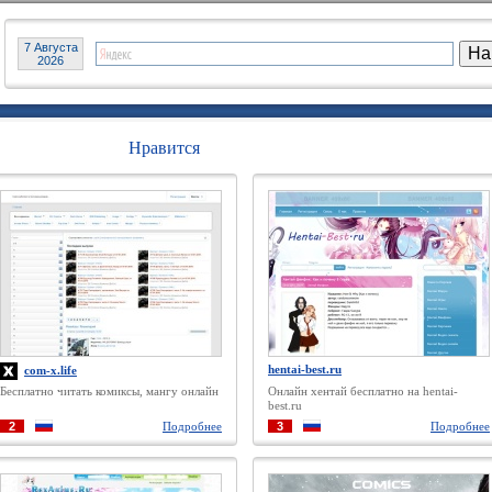
7 Августа
2026
Нравится
hentai-best.ru
com-x.life
Бесплатно читать комиксы, мангу онлайн
Онлайн хентай бесплатно на hentai-
best.ru
2
Подробнее
3
Подробнее