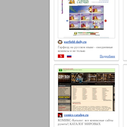
garfield-daily.ru
Гарфилд на русском языке - ежедневные
комиксы и не только
5
Подробнее
comics-catalog.ru
КОМИКС-Каталог: все комиксные сайты
рунета!| КАТАЛОГ МИРОВЫХ