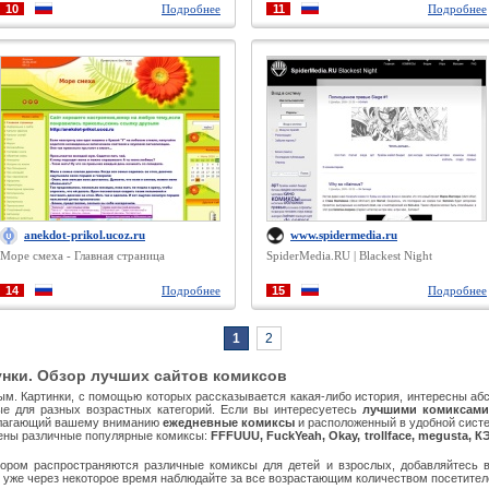
10
Подробнее
11
Подробнее
anekdot-prikol.ucoz.ru
www.spidermedia.ru
Море смеха - Главная страница
SpiderMedia.RU | Blackest Night
14
Подробнее
15
Подробнее
1
2
нки. Обзор лучших сайтов комиксов
лым. Картинки, с помощью которых рассказывается какая-либо история, интересны аб
ые для разных возрастных категорий. Если вы интересуетесь
лучшими комиксами
едлагающий вашему вниманию
ежедневные комиксы
и расположенный в удобной систе
ены различные популярные комиксы:
FFFUUU, FuckYeah, Okay, trollface, megusta, К
ором распространяются различные комиксы для детей и взрослых, добавляйтесь в
и уже через некоторое время наблюдайте за все возрастающим количеством посетител