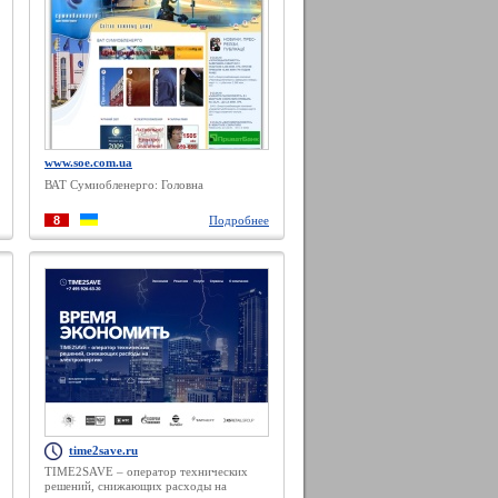
www.soe.com.ua
ВАТ Сумиобленерго: Головна
8
Подробнее
time2save.ru
TIME2SAVE – оператор технических
решений, снижающих расходы на