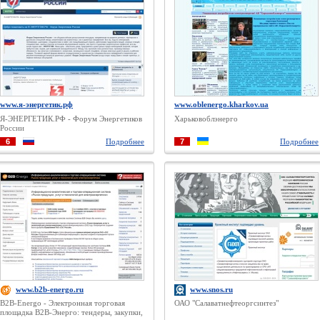
www.я-энергетик.рф
www.oblenergo.kharkov.ua
Я-ЭНЕРГЕТИК.РФ - Форум Энергетиков
Харьковоблэнерго
России
6
Подробнее
7
Подробнее
www.b2b-energo.ru
www.snos.ru
B2B-Energo - Электронная торговая
ОАО "Салаватнефтеоргсинтез"
площадка В2В-Энерго: тендеры, закупки,