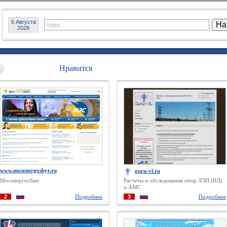
5 Августа
2026
Нравится
www.mosenergosbyt.ru
guru-vl.ru
Мосэнергосбыт
Расчеты и обследования опор ЛЭП (ВЛ)
и АМС
2
Подробнее
3
Подробнее