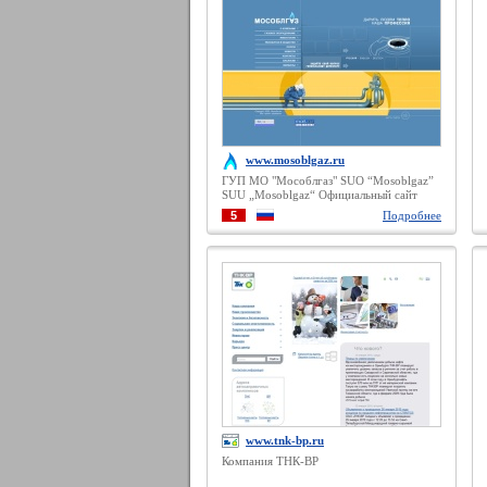
www.mosoblgaz.ru
ГУП MO "Мособлгаз" SUO “Mosoblgaz”
SUU „Mosoblgaz“ Официальный сайт
5
Подробнее
www.tnk-bp.ru
Компания ТНК-ВР