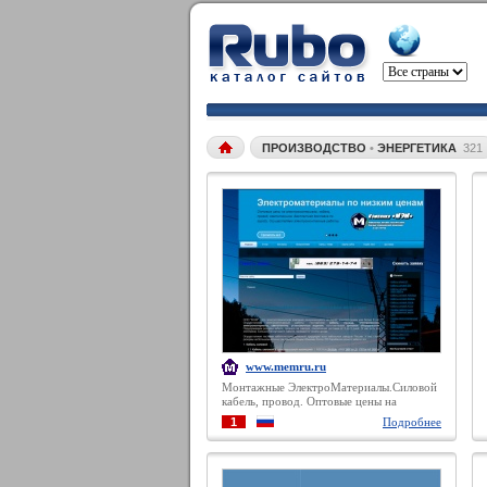
ПРОИЗВОДСТВО
•
ЭНЕРГЕТИКА
321
www.memru.ru
Монтажные ЭлектроМатериалы.Силовой
кабель, провод. Оптовые цены на
электроматериалы.
1
Подробнее