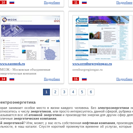
торги
10
Подробнее
11
Подробнее
www.oaomoek.ru
www.orenburgregiongaz.ru
МОЭК - Московская объединенная
orenburgregiongaz.ru
энергетическая компания
14
Подробнее
15
Подробнее
1
2
3
4
5
6
лектроэнергетика
орая занимает особое место в жизни каждого человека. Без
электроэнергетики
не
 относитесь к числу
энергетиков
, или просто интересуетесь данной сферой, рубрика 
казывается все об
атомной энергетике
и производстве энергии для других сфер деят
различные
энергетические компании
.
й энергетикой
? Или, может, у вас есть собственная
нефтяная компания
, производ
льности, в наш каталог. Спустя короткий промежуток времени об услугах, которые 