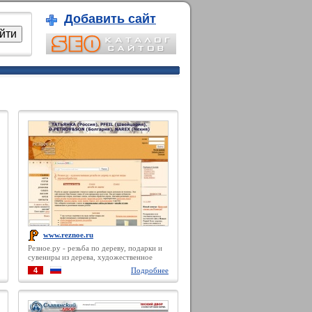
Добавить сайт
www.reznoe.ru
Резное.ру - резьба по дереву, подарки и
сувениры из дерева, художественное
выпиливание лобзиком, токарное дело,
4
Подробнее
мозаика и другие виды деревообработки