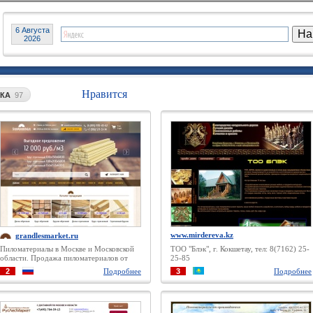
6 Августа
2026
Нравится
ТКА
97
www.mirdereva.kz
grandlesmarket.ru
Пиломатериалы в Москве и Московской
ТОО "Блэк", г. Кокшетау, тел: 8(7162) 25-
области. Продажа пиломатериалов от
25-85
производителя
2
Подробнее
3
Подробнее