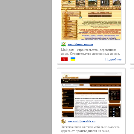
wooddom.com.ua
Мой дом - строительство, деревянные
дома. Строительство деревянных домов,
дома из сруба, бани из дерева,
5
Подробнее
строительство деревянных коттеджей,
строительство бани, проекты саун,
проекты коттеджей из дерева в Киеве и
по Украине.
www.stolyarshik.ru
Эксклюзивная элитная мебель из массива
дерева от производителя на заказ,