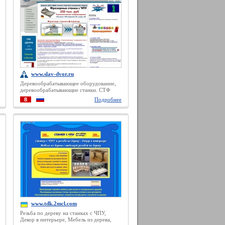
www.slav-dvor.ru
Деревообрабатывающее оборудование,
деревообрабатывающие станки. СТФ
<Славянский двор> / Главная
8
Подробнее
www.tdk.2mcl.com
Резьба по дереву на станках с ЧПУ,
Декор в интерьере, Мебель из дерева,