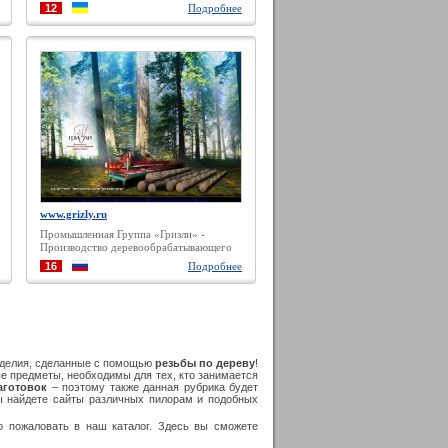
Уголки кухонные, Столы раскладные
12
Подробнее
www.grizly.ru
Промышленная Группа «Гризли» -
Производство деревообрабатывающего
оборудования
16
Подробнее
изделия, сделанные с помощью
резьбы по дереву
!
ые предметы, необходимы для тех, кто занимается
аготовок
– поэтому также данная рубрика будет
вы найдете сайты различных пилорам и подобных
о пожаловать в наш каталог. Здесь вы сможете