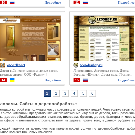
оборудования, деревообрабатывающие
10
Подробнее
11
Подробнее
станки, лесопильные станки,
деревообработка, каталог
деревообрабатывающего оборудования,
производство пиломатериала.
www.rlkt.net
www.lesshop.ru
Двери в Донецке: межкомнатные двери,
Лиственница. Ангарская сосна. Доска.
входные двери | ООО «Реликт» |
Вагонка «Штиль». Доска пола. Планкен.
Террасная доска. Имитация бруса.
14
Подробнее
15
Подробнее
Оцилиндрованное бревно. Купить.
Продажа.
1
2
3
4
5
6
лорамы. Сайты о деревообработке
агодаря которой мы получаем массу красивых и полезных вещей. Чего только стоят 
 сайтов компаний, предлагающих как эксклюзивные изделия из дерева, так и различн
ажа
деревообрабатывающих станков, пилорам, бревен, досок, фанеры и лесоз
ной сфере и занимается строительством из дерева. Кроме того, в данной рубрике 
ющей изделия из древесины или предлагающей услуги по деревообработке, добр
льшое количество новых клиентов.