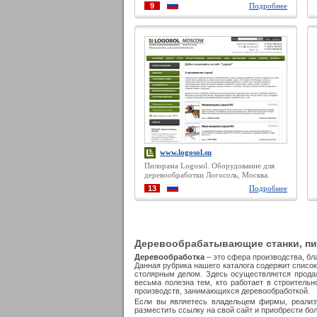
библиотеки, кабинеты, бильярдные,
9
Подробнее
кухни, лестницы, мебельные панели,
декоративные элементы резьбы, витражи,
столешницы, двери, порталы, поручни,
экраны, все из ценных пород древесины
www.logosol.su
Пилорама Logosol. Оборудование для
деревообработки Логосоль, Москва.
13
Подробнее
Деревообрабатывающие станки, пи
Деревообработка
– это сфера производства, бл
Данная рубрика нашего каталога содержит список
столярным делом. Здесь осуществляется прод
весьма полезна тем, кто работает в строитель
производств, занимающихся деревообработкой.
Если вы являетесь владельцем фирмы, реализу
разместить ссылку на свой сайт и приобрести бо