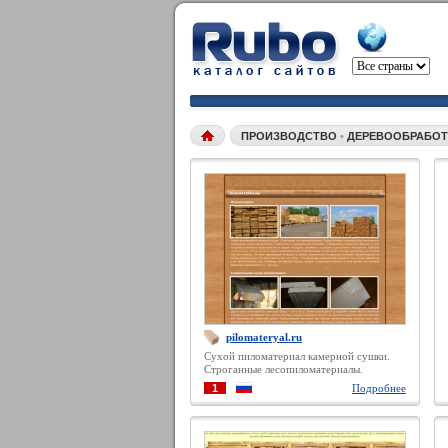
ПРОИЗВОДСТВО
•
ДЕРЕВООБРАБО
pilomateryal.ru
Сухой пиломатериал камерной сушки.
Строганные лесопиломатериалы.
1
Подробнее