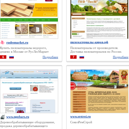
пиломатериалы-киров.рф
ruslesmarket.ru
Купить пиломатериалы недорого,
Пиломатериалы от производителя.
дешево в Москве от РусЛесМаркет
Доставка пиломатериалов по России.
Пиломатериал дискового распила из
6
Подробнее
7
Подробнее
Кирова ООО ПКФ ЛесМ
www.srstroi.ru
www.npobars.ru
Деревообрабатывающее оборудование,
СоколРемСтрой
продажа деревообрабатывающего