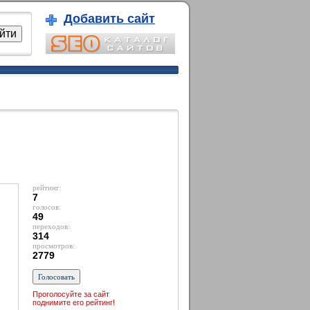
Добавить сайт
рейтинг:
7
голосов:
49
переходов:
314
просмотров:
2779
Проголосуйте за сайт
поднимите его рейтинг!