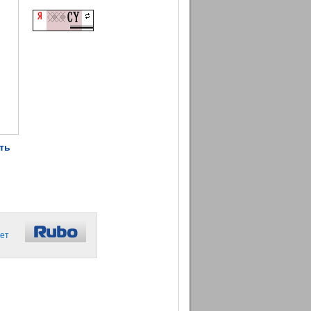
ть
ет