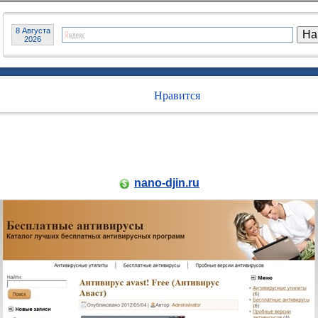
8 Августа
2026
Нравится
nano-djin.ru