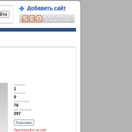
Добавить сайт
рейтинг:
1
голосов:
0
переходов:
76
просмотров:
297
Проголосуйте за сайт