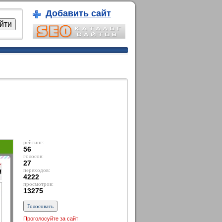
Добавить сайт
рейтинг:
56
голосов:
27
переходов:
4222
просмотров:
13275
Проголосуйте за сайт