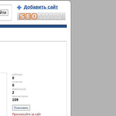
Добавить сайт
рейтинг:
0
голосов:
0
переходов:
2
просмотров:
109
Проголосуйте за сайт