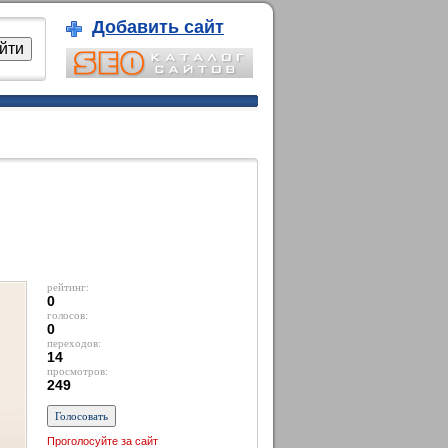
Добавить сайт
рейтинг:
0
голосов:
0
переходов:
14
просмотров:
249
Проголосуйте за сайт