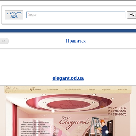
7 Августа
2026
Нравится
44
elegant.od.ua