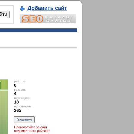
Добавить сайт
рейтинг:
0
голосов:
4
переходов:
18
просмотров:
265
Проголосуйте за сайт
поднимите его рейтинг!