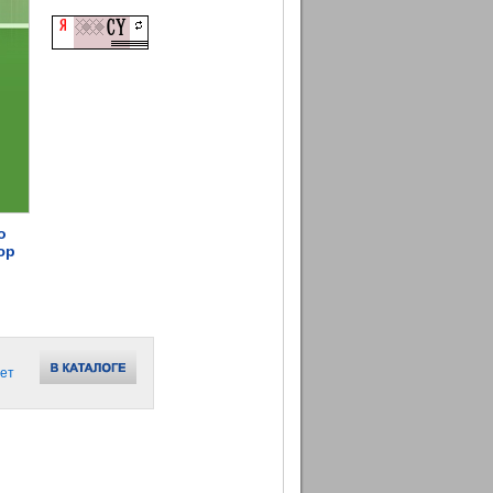
о
юр
ет