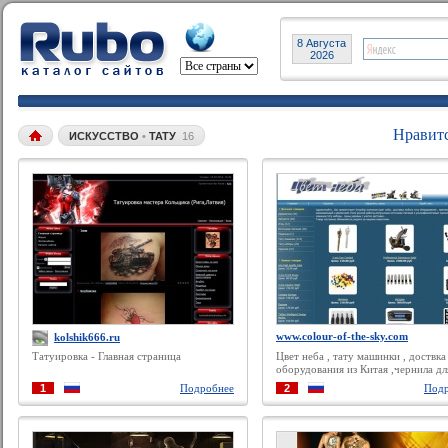
8 Августа
2026
Нравит
ИСКУССТВО
•
ТАТУ
16
www.colour-of-the-sky.com
kolshik666.ru
Татуировка - Главная страница
Цвет неба , тату машинки , доствка
оборудования из Китая ,чернила дл
татуировок ,наколки ,бесплатная
1
Подробнее
2
Подр
доставка.