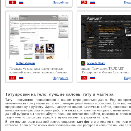
9
Подробнее
10
Подр
tattooshop.su
www.tatts.ru
Продажа урзола, хны, материалов для
tatts.ru | Тату салон TRUE ART
временой татуировки: аэротату, биотату,
.Татуировки в Москве Сокольники.
металлик тату
Приглашаем жителей Москвы и ра
13
Подробнее
14
Подр
Сокольники, Преображенская площ
Электрозаводская, Щелковская,
Семёновская сделать татуировки в
тату салоне :
Татуировки на тело, лучшие салоны тату и мастера
Тату
– искусство, появившееся в нашем мире довольно давно. Еще со врем
увлеченность «рисунками на теле» с каждым днем только возрастает. Если вас 
представленную рубрику. Здесь находится список различных сайтов, основная 
пользователей рассказ о своей работе, а также контакты, по которым с ними можн
данной рубрике вы также найдете большое количество сайтов, на которых повест
тату
и уже потом сможете решить, нужна ли вам татуировка на теле.
В том случае, если ваш веб-ресурс содержит
тату фото
и описания к ним, или ж
каталоге. Количество новых пользователей вашего ресурса и клиентов вашего сал