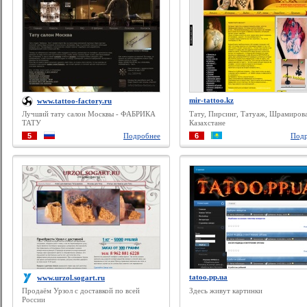
mir-tattoo.kz
www.tattoo-factory.ru
Лучший тату салон Москвы - ФАБРИКА
Тату, Пирсинг, Татуаж, Шрамиров
ТАТУ
Казахстане
5
Подробнее
6
Подр
tatoo.pp.ua
www.urzol.sogart.ru
Продаём Урзол с доставкой по всей
Здесь живут картинки
России