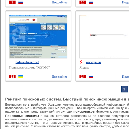
9
Подробнее
10
Подр
holms.ukrnet.net
www.ya.ru
Поисковая система "ХОЛМС"
Яндекс
13
Подробнее
14
Подр
1
Рейтинг поисковых систем. Быстрый поиск информации в 
Всемирная сеть изобилует большим количеством разнообразной информации бук
познавательные и информационные ресурсы… Как выбрать и найти именно ту и
нашем каталоге представлен рейтинг лучших
поисковиков
Интернета, отличающи
Поисковые системы
в нашем каталоге ранжированы по степени популярност
воспользоваться системой достаточно нажать на ссылку, представленную в ка
информацию о чем-то, что интересует именно вас, в кратчайшие сроки и без каких-
нашем рейтинге. С нами вы сможете искать то, что вам нужно, быстро, удобно и б