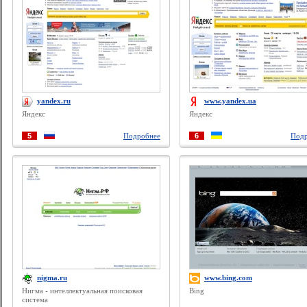
yandex.ru
www.yandex.ua
Яндекс
Яндекс
5
Подробнее
6
Подр
nigma.ru
www.bing.com
Нигма - интеллектуальная поисковая
Bing
система