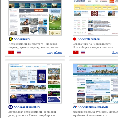
www.emls.ru
www.reforum.ru
Недвижимость Петербурга – продажа
Справочник по недвижимости
квартир, аренда квартир, коммерческая
Новосибирск - недвижимость в
недвижимость, загородная
Новосибирске, объявления
5
Подробнее
6
Подр
недвижимость
недвижимость Новосибирск, более
000 вариантов
www.zagorod.spb.ru
www.homesoverseas.ru
Загородная недвижимость: коттеджи,
Недвижимость за рубежом. Портал
дачи, участки в Санкт-Петербурге и
зарубежной недвижимости