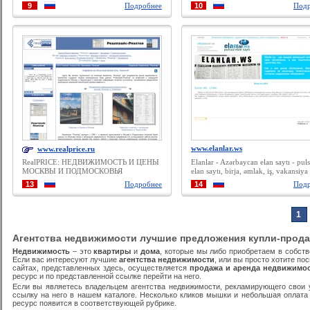
Ленинградской области
HomesOverseas.ru. Свыше 70 тысяч
9
Подробнее
10
Подр
объявлений о продаже и аренде
недвижимости за рубежом. Полезн
статьи, новости рынка.
www.elanlar.ws
www.realprice.ru
RealPRICE: НЕДВИЖИМОСТЬ И ЦЕНЫ
Elanlar - Azərbaycan elan saytı - pul
МОСКВЫ И ПОДМОСКОВЬЯ
elan saytı, birja, əmlak, iş, vakansiya 
elanlar.ws
13
Подробнее
14
Подр
1
Агентства недвижимости лучшие предложения купли-прода
Недвижимость
– это
квартиры
и
дома
, которые мы либо приобретаем в собств
Если вас интересуют лучшие
агентства недвижимости
, или вы просто хотите п
сайтах, представленных здесь, осуществляется
продажа и аренда недвижимо
ресурс и по представленной ссылке перейти на него.
Если вы являетесь владельцем агентства недвижимости, рекламирующего свои у
ссылку на него в нашем каталоге. Несколько кликов мышки и небольшая оплата
ресурс появится в соответствующей рубрике.