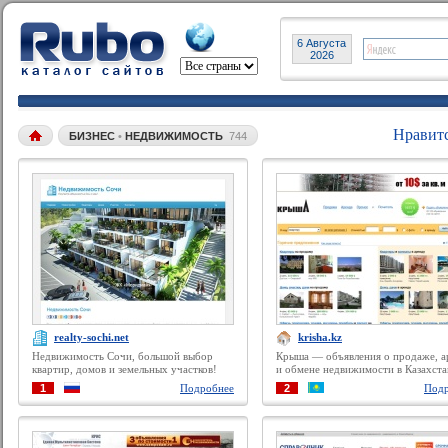
6 Августа
2026
Нравит
БИЗНЕС
•
НЕДВИЖИМОСТЬ
744
realty-sochi.net
krisha.kz
Недвижимость Сочи, большой выбор
Крыша — объявления о продаже, а
квартир, домов и земельных участков!
и обмене недвижимости в Казахста
квартиры, дома, участки, офисы и
1
Подробнее
2
Подр
прочее