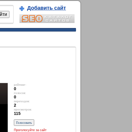
Добавить сайт
рейтинг:
0
голосов:
0
переходов:
2
просмотров:
115
Проголосуйте за сайт