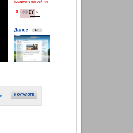
поднимите его рейтинг!
Далее
ет