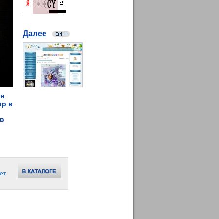
Далее
йн
ир в
 в
ет