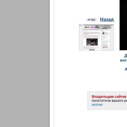
Назад
Д
инт
А
Владельцам сайтов 
посетители вашего ре
кнопки