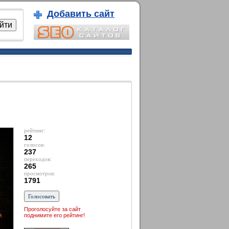
Добавить сайт
рейтинг:
12
голосов:
237
переходов:
265
просмотров:
1791
Проголосуйте за сайт
поднимите его рейтинг!