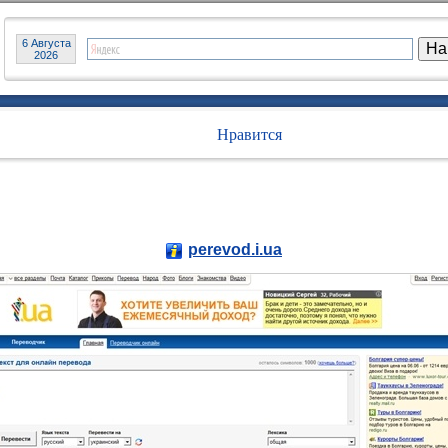
6 Августа
2026
Нравится
perevod.i.ua