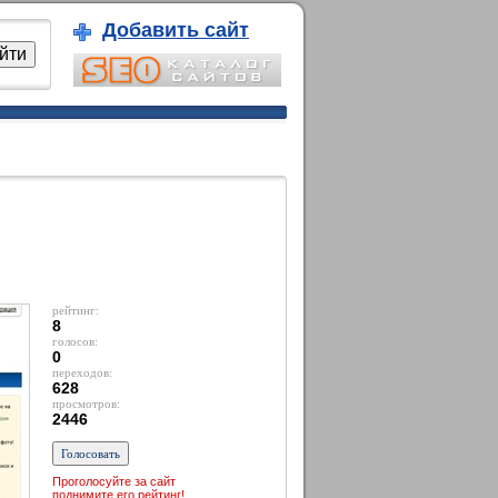
Добавить сайт
рейтинг:
8
голосов:
0
переходов:
628
просмотров:
2446
Проголосуйте за сайт
поднимите его рейтинг!