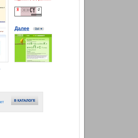
Далее
а
ет