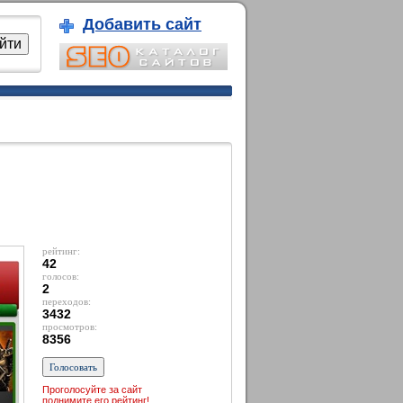
Добавить сайт
рейтинг:
42
голосов:
2
переходов:
3432
просмотров:
8356
Проголосуйте за сайт
поднимите его рейтинг!