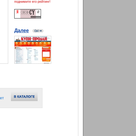
поднимите его рейтинг!
Далее
ет