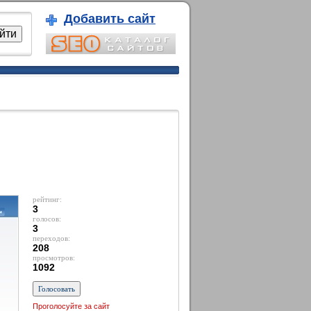
Добавить сайт
рейтинг:
3
голосов:
3
переходов:
208
просмотров:
1092
Проголосуйте за сайт