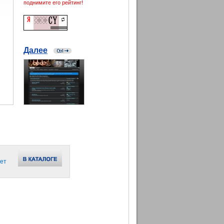
поднимите его рейтинг!
Далее
ет