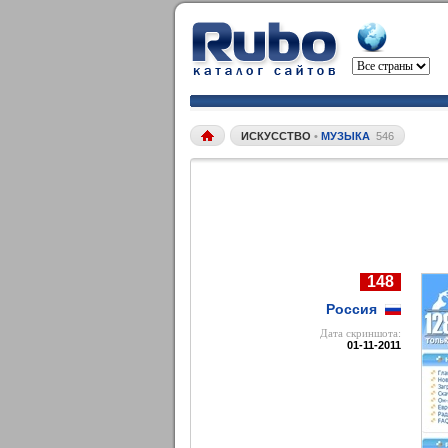
ИСКУССТВО
•
МУЗЫКА
546
148
Россия
Дата cкриншота:
01-11-2011