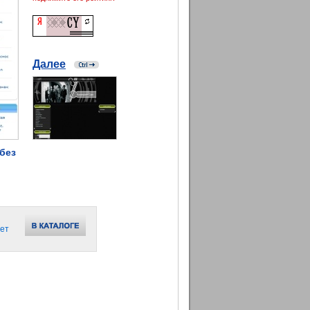
Далее
без
ет