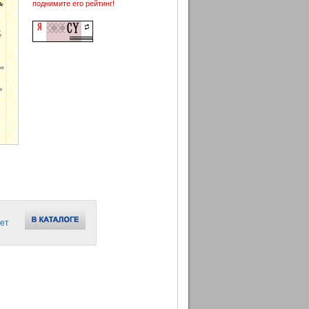
поднимите его рейтинг!
ет