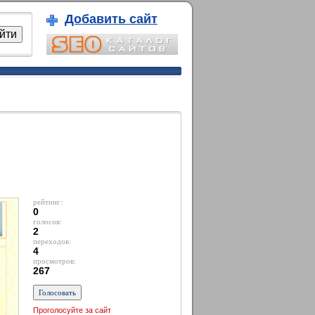
Добавить сайт
рейтинг:
0
голосов:
2
переходов:
4
просмотров:
267
Проголосуйте за сайт