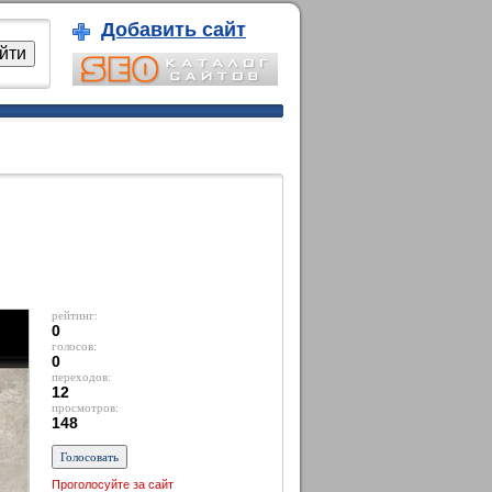
Добавить сайт
рейтинг:
0
голосов:
0
переходов:
12
просмотров:
148
Проголосуйте за сайт