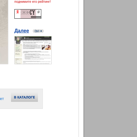
поднимите его рейтинг!
Далее
ет